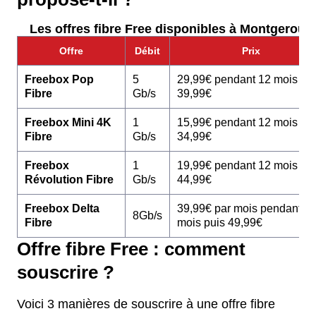
Les offres fibre Free disponibles à Montgeroult 
Offre
Débit
Prix
Freebox Pop
5
29,99€ pendant 12 mois pu
Fibre
Gb/s
39,99€
Freebox Mini 4K
1
15,99€ pendant 12 mois pu
Fibre
Gb/s
34,99€
Freebox
1
19,99€ pendant 12 mois pu
Révolution Fibre
Gb/s
44,99€
Freebox Delta
39,99€ par mois pendant 1
8Gb/s
Fibre
mois puis 49,99€
Offre fibre Free : comment
souscrire ?
Voici 3 manières de souscrire à une offre fibre