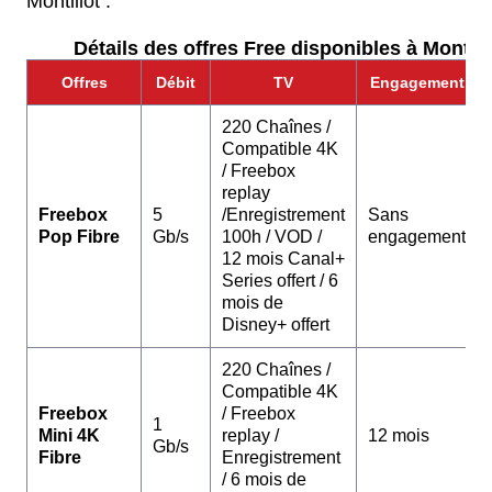
Montillot :
Détails des offres Free disponibles à Montillo
Offres
Débit
TV
Engagement
220 Chaînes /
Compatible 4K
/ Freebox
replay
Freebox
5
/Enregistrement
Sans
Pop Fibre
Gb/s
100h / VOD /
engagement
12 mois Canal+
Series offert / 6
mois de
Disney+ offert
220 Chaînes /
Compatible 4K
Freebox
/ Freebox
1
Mini 4K
replay /
12 mois
Gb/s
Fibre
Enregistrement
/ 6 mois de