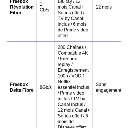
Freebox
Blu ray / 12
1
Révolution
mois Canal+
12 mois
Gb/s
Fibre
Series offert /
TV by Canal
inclus / 6 mois
de Prime video
offert
280 Chaînes /
Compatible 4K
/ Freebox
replay /
Enregistrement
100h / VOD /
Netflix
Freebox
Sans
8Gb/s
essentiel inclus
Delta Fibre
engagement
/ Prime video
inclus / TV by
Canal inclus /
12 mois Canal+
Series offert / 6
mois de
Disney+ offert