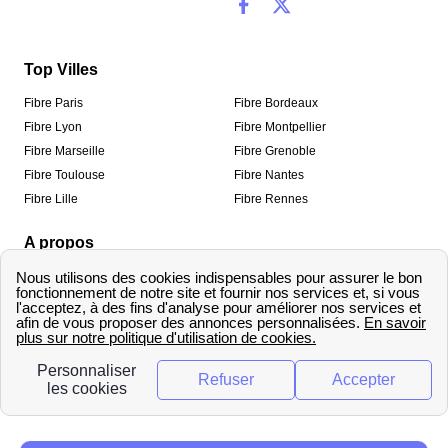
Top Villes
Fibre Paris
Fibre Bordeaux
Fibre Lyon
Fibre Montpellier
Fibre Marseille
Fibre Grenoble
Fibre Toulouse
Fibre Nantes
Fibre Lille
Fibre Rennes
A propos
Qui sommes-nous ?
Mentions légales
Informations de contact
Traitement des avis
Méthodologie de classement
Copyright © fibre-optique-eligibilite.fr 2026 – Tous
droits réservés