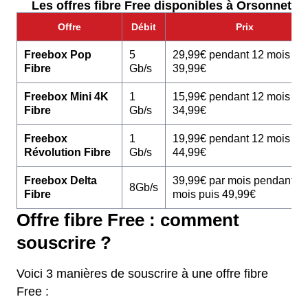
Les offres fibre Free disponibles à Orsonnette 
Offre
Débit
Prix
Freebox Pop
5
29,99€ pendant 12 mois pu
Fibre
Gb/s
39,99€
Freebox Mini 4K
1
15,99€ pendant 12 mois pu
Fibre
Gb/s
34,99€
Freebox
1
19,99€ pendant 12 mois pu
Révolution Fibre
Gb/s
44,99€
Freebox Delta
39,99€ par mois pendant 1
8Gb/s
Fibre
mois puis 49,99€
Offre fibre Free : comment
souscrire ?
Voici 3 manières de souscrire à une offre fibre
Free :