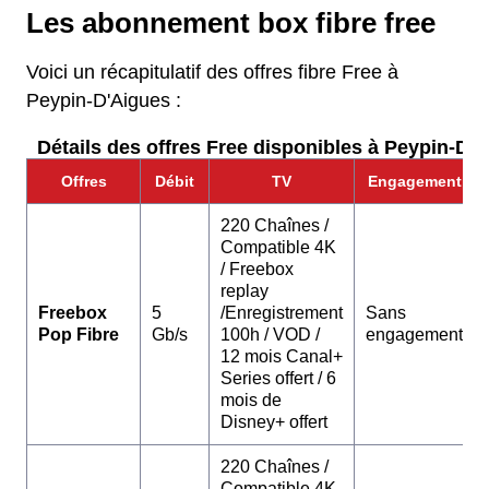
Les abonnement box fibre free
Voici un récapitulatif des offres fibre Free à
Peypin-D'Aigues :
Détails des offres Free disponibles à Peypin-D'A
Offres
Débit
TV
Engagement
220 Chaînes /
Compatible 4K
/ Freebox
replay
Freebox
5
/Enregistrement
Sans
Pop Fibre
Gb/s
100h / VOD /
engagement
12 mois Canal+
Series offert / 6
mois de
Disney+ offert
220 Chaînes /
Compatible 4K