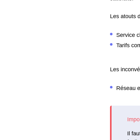
Les atouts d
Service cl
Tarifs com
Les inconvén
Réseau et
Il fa