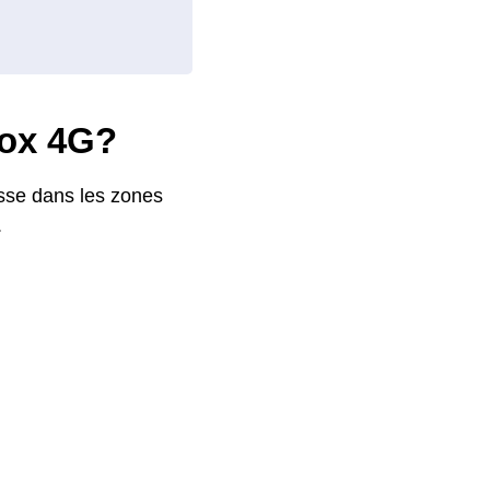
box 4G?
esse dans les zones
.