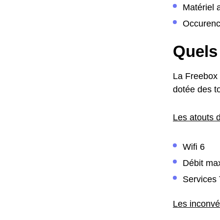
Matériel 
Occurenc
Quels 
La Freebox D
dotée des to
Les atouts d
Wifi 6
Débit max
Services 
Les inconvé