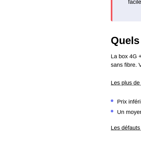
facil
Quels 
La box 4G +
sans fibre.
Les plus de
Prix infé
Un moyen 
Les défauts