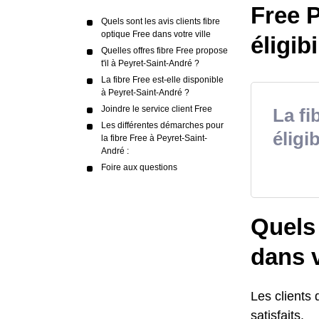
Free P
Quels sont les avis clients fibre
optique Free dans votre ville
éligibi
Quelles offres fibre Free propose
t'il à Peyret-Saint-André ?
La fibre Free est-elle disponible
à Peyret-Saint-André ?
Joindre le service client Free
La fi
Les différentes démarches pour
éligib
la fibre Free à Peyret-Saint-
André :
Foire aux questions
Quels 
dans v
Les clients 
satisfaits.