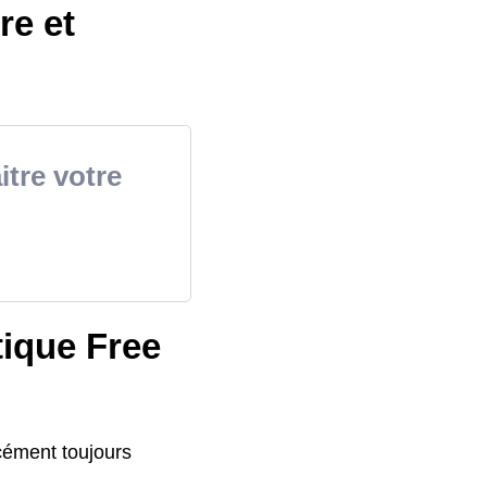
re et
itre votre
tique Free
rcément toujours