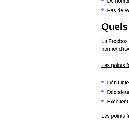
De nombr
Pas de W
Quels 
La Freebox 
permet d'avo
Les points f
Débit inte
Décodeur
Excellent 
Les points f