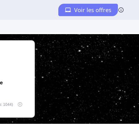
de
o: 1044)