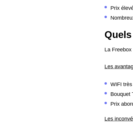
Prix élev
Nombreux 
Quels 
La Freebox 
Les avantag
WIFI très
Bouquet 
Prix abor
Les inconvé