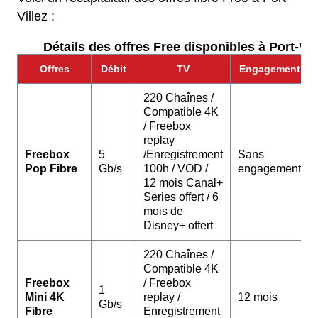
Villez :
Détails des offres Free disponibles à Port-Vill
Offres
Débit
TV
Engagement
220 Chaînes /
Compatible 4K
/ Freebox
replay
Freebox
5
/Enregistrement
Sans
Pop Fibre
Gb/s
100h / VOD /
engagement
12 mois Canal+
Series offert / 6
mois de
Disney+ offert
220 Chaînes /
Compatible 4K
Freebox
/ Freebox
1
Mini 4K
replay /
12 mois
Gb/s
Fibre
Enregistrement