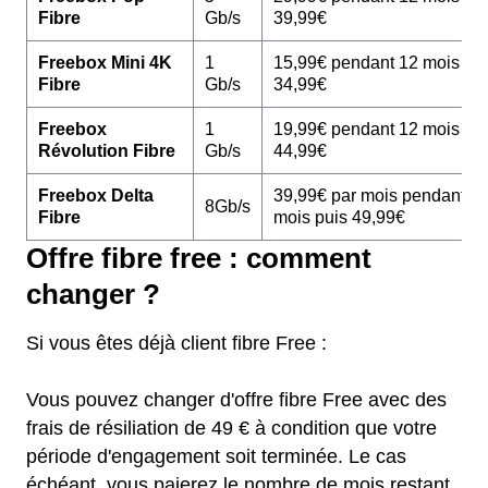
Fibre
Gb/s
39,99€
Freebox Mini 4K
1
15,99€ pendant 12 mois pu
Fibre
Gb/s
34,99€
Freebox
1
19,99€ pendant 12 mois pu
Révolution Fibre
Gb/s
44,99€
Freebox Delta
39,99€ par mois pendant 1
8Gb/s
Fibre
mois puis 49,99€
Offre fibre free : comment
changer ?
Si vous êtes déjà client fibre Free :
Vous pouvez changer d'offre fibre Free avec des
frais de résiliation de 49 € à condition que votre
période d'engagement soit terminée. Le cas
échéant, vous paierez le nombre de mois restant