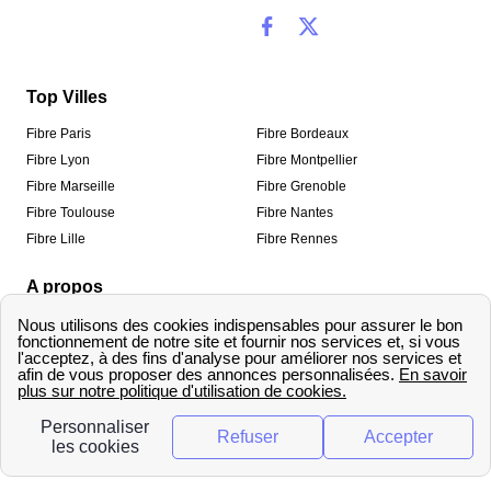
Top Villes
Fibre Paris
Fibre Bordeaux
Fibre Lyon
Fibre Montpellier
Fibre Marseille
Fibre Grenoble
Fibre Toulouse
Fibre Nantes
Fibre Lille
Fibre Rennes
A propos
Qui sommes-nous ?
Mentions légales
Informations de contact
Traitement des avis
Méthodologie de classement
Copyright © fibre-optique-eligibilite.fr 2026 – Tous
droits réservés