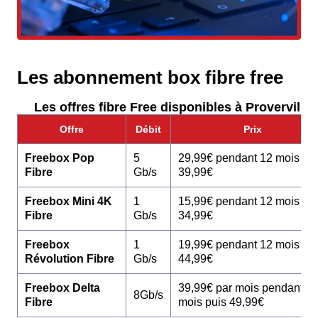
Les abonnement box fibre free
Les offres fibre Free disponibles à Proverville 
Offre
Débit
Prix
Freebox Pop
5
29,99€ pendant 12 mois pu
Fibre
Gb/s
39,99€
Freebox Mini 4K
1
15,99€ pendant 12 mois pu
Fibre
Gb/s
34,99€
Freebox
1
19,99€ pendant 12 mois pu
Révolution Fibre
Gb/s
44,99€
Freebox Delta
39,99€ par mois pendant 1
8Gb/s
Fibre
mois puis 49,99€