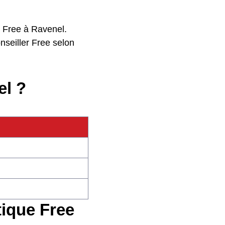
nt Free à Ravenel.
nseiller Free selon
el ?
tique Free