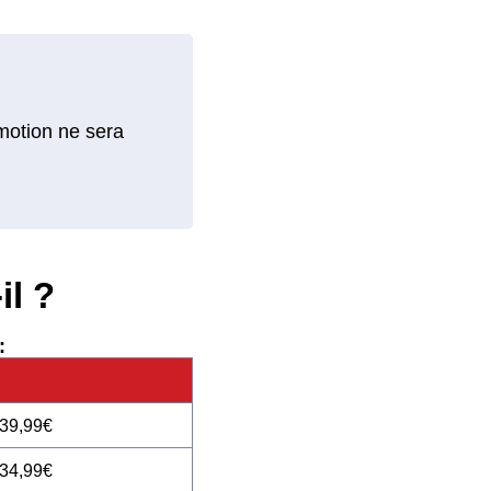
omotion ne sera
il ?
:
 39,99€
 34,99€