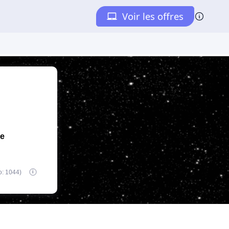
de
o: 1044)