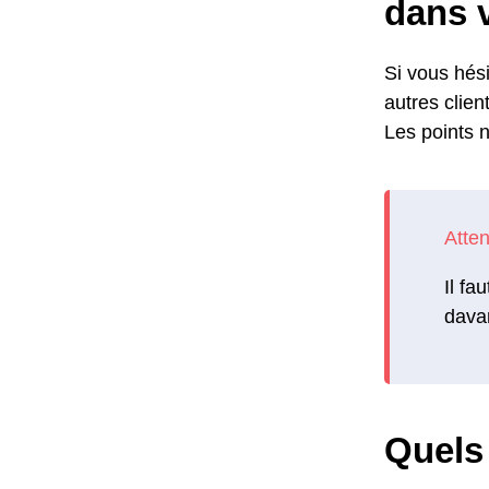
dans v
Si vous hési
autres clien
Les points n
Il fa
davan
Quels 