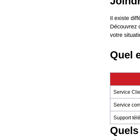
Joindr
Il existe di
Découvrez q
votre situati
Quel e
Service Cli
Service co
Support tél
Quels 