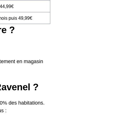
 44,99€
mois puis 49,99€
re ?
ectement en magasin
Ravenel ?
80% des habitations.
us :