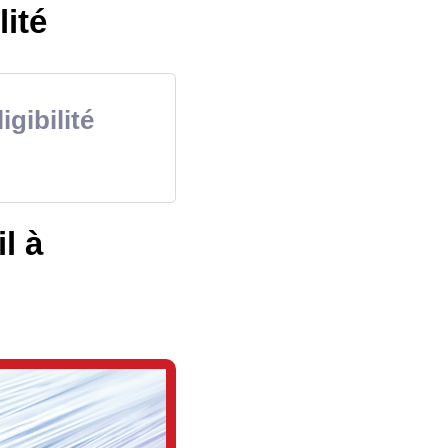
lité
igibilité
l à