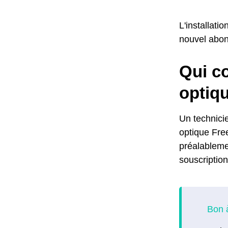
L'installati
nouvel abo
Qui co
optiq
Un technici
optique Free
préalableme
souscription 