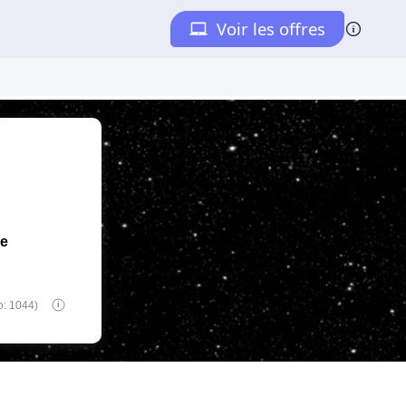
de
o: 1044)