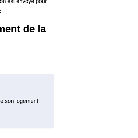
ion est envoyé pour
x
ment de la
que son logement