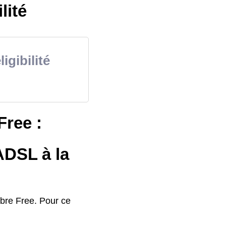
lité
igibilité
Free :
ADSL à la
fibre Free. Pour ce