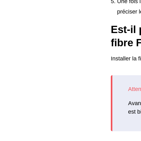
Une fois 
préciser 
Est-il
fibre 
Installer la 
Avant
est b