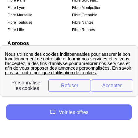
Fibre Paris
Fibre Bordeaux
Fibre Lyon
Fibre Montpellier
Fibre Marseille
Fibre Grenoble
Fibre Toulouse
Fibre Nantes
Fibre Lille
Fibre Rennes
A propos
Qui sommes-nous ?
Mentions légales
Informations de contact
Traitement des avis
Méthodologie de classement
Copyright © fibre-optique-eligibilite.fr 2026 – Tous
droits réservés
Voir les offres