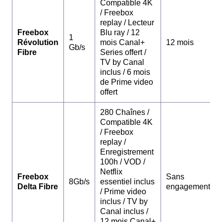
Compatible 4K
/ Freebox
replay / Lecteur
Freebox
Blu ray / 12
1
Révolution
mois Canal+
12 mois
Gb/s
Fibre
Series offert /
TV by Canal
inclus / 6 mois
de Prime video
offert
280 Chaînes /
Compatible 4K
/ Freebox
replay /
Enregistrement
100h / VOD /
Netflix
Freebox
Sans
8Gb/s
essentiel inclus
Delta Fibre
engagement
/ Prime video
inclus / TV by
Canal inclus /
12 mois Canal+