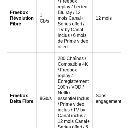
/ Freebox
replay / Lecteur
Freebox
Blu ray / 12
1
Révolution
mois Canal+
12 mois
Gb/s
Fibre
Series offert /
TV by Canal
inclus / 6 mois
de Prime video
offert
280 Chaînes /
Compatible 4K
/ Freebox
replay /
Enregistrement
100h / VOD /
Netflix
Freebox
Sans
8Gb/s
essentiel inclus
Delta Fibre
engagement
/ Prime video
inclus / TV by
Canal inclus /
12 mois Canal+
Series offert / 6