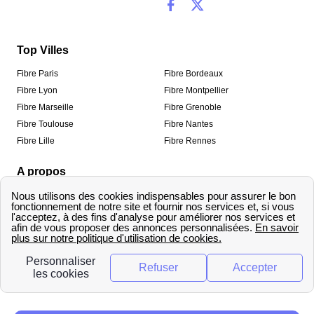
Top Villes
Fibre Paris
Fibre Bordeaux
Fibre Lyon
Fibre Montpellier
Fibre Marseille
Fibre Grenoble
Fibre Toulouse
Fibre Nantes
Fibre Lille
Fibre Rennes
A propos
Qui sommes-nous ?
Mentions légales
Informations de contact
Traitement des avis
Méthodologie de classement
Copyright © fibre-optique-eligibilite.fr 2026 – Tous
droits réservés