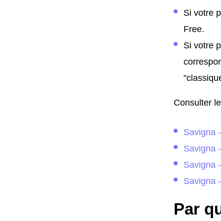
Si votre 
Free.
Si votre 
correspon
"classiqu
Consulter le
Savigna 
Savigna 
Savigna 
Savigna - 
Par qu