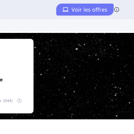
de
o: 1044)