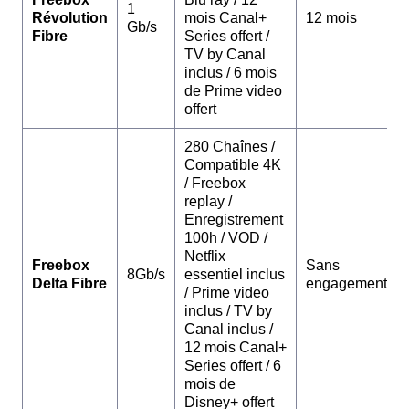
1
Révolution
mois Canal+
12 mois
Gb/s
Fibre
Series offert /
TV by Canal
inclus / 6 mois
de Prime video
offert
280 Chaînes /
Compatible 4K
/ Freebox
replay /
Enregistrement
100h / VOD /
Netflix
Freebox
Sans
8Gb/s
essentiel inclus
Delta Fibre
engagement
/ Prime video
inclus / TV by
Canal inclus /
12 mois Canal+
Series offert / 6
mois de
Disney+ offert