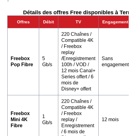
Détails des offres Free disponibles à Ternay
Offres
Débit
TV
Engagement
220 Chaînes /
Compatible 4K
/ Freebox
replay
Freebox
5
/Enregistrement
Sans
Pop Fibre
Gb/s
100h / VOD /
engagement
12 mois Canal+
Series offert / 6
mois de
Disney+ offert
220 Chaînes /
Compatible 4K
Freebox
/ Freebox
1
Mini 4K
replay /
12 mois
Gb/s
Fibre
Enregistrement
/ 6 mois de