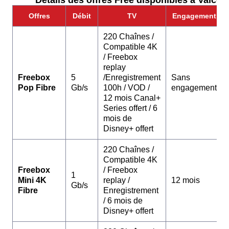
Détails des offres Free disponibles à Valcour
Offres
Débit
TV
Engagement
220 Chaînes /
Compatible 4K
/ Freebox
replay
Freebox
5
/Enregistrement
Sans
Pop Fibre
Gb/s
100h / VOD /
engagement
12 mois Canal+
Series offert / 6
mois de
Disney+ offert
220 Chaînes /
Compatible 4K
Freebox
/ Freebox
1
Mini 4K
replay /
12 mois
Gb/s
Fibre
Enregistrement
/ 6 mois de
Disney+ offert