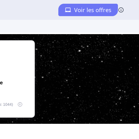
de
o: 1044)