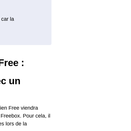
 car la
Free :
c un
cien Free viendra
Freebox. Pour cela, il
es lors de la