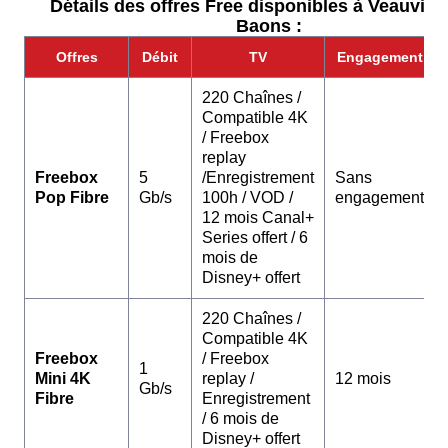
Détails des offres Free disponibles à Veauville
Baons :
Offres
Débit
TV
Engagement
220 Chaînes /
Compatible 4K
/ Freebox
replay
Freebox
5
/Enregistrement
Sans
Pop Fibre
Gb/s
100h / VOD /
engagement
12 mois Canal+
Series offert / 6
mois de
Disney+ offert
220 Chaînes /
Compatible 4K
Freebox
/ Freebox
1
Mini 4K
replay /
12 mois
Gb/s
Fibre
Enregistrement
/ 6 mois de
Disney+ offert