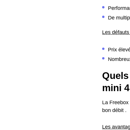
Performan
De multip
Les défauts
Prix élev
Nombreu
Quels 
mini 
La Freebox m
bon débit .
Les avantag