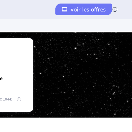
de
o: 1044)