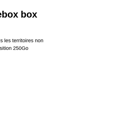
eebox box
 les territoires non
osition 250Go