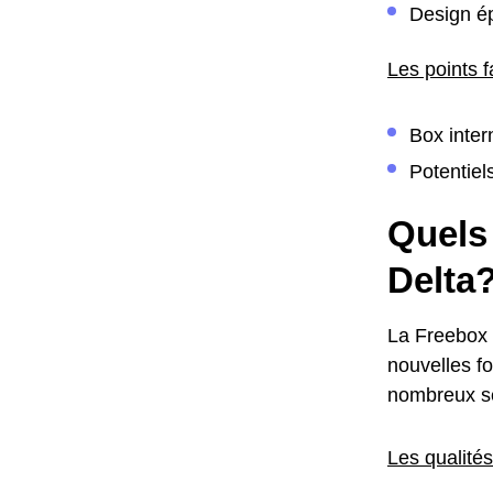
Design ép
Les points f
Box inter
Potentiel
Quels 
Delta
La Freebox 
nouvelles fo
nombreux ser
Les qualités