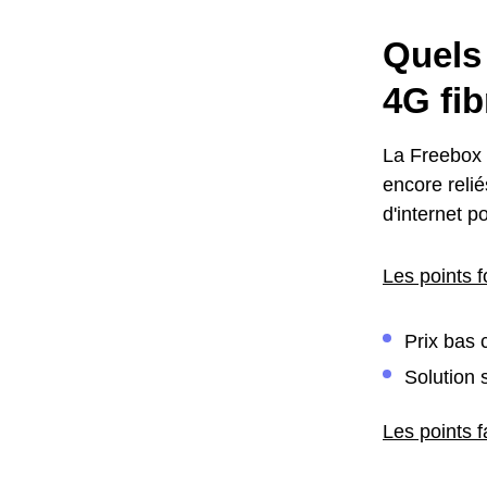
Quels 
4G fib
La Freebox 
encore reli
d'internet p
Les points f
Prix bas 
Solution 
Les points f