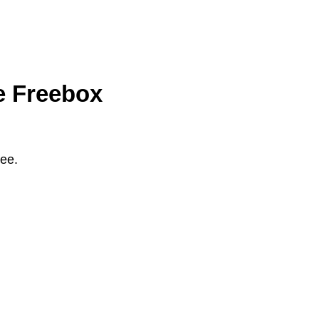
re Freebox
ree.