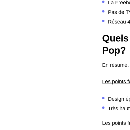
La Freebo
Pas de TV
Réseau 4G
Quels 
Pop?
En résumé, 
Les points f
Design ép
Très haut
Les points f