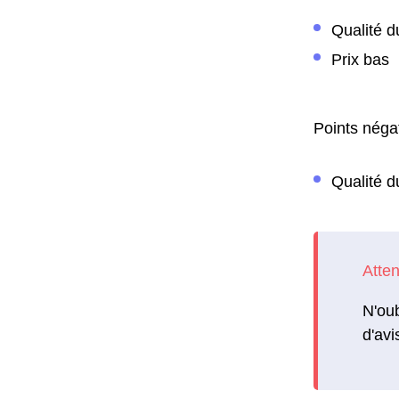
Qualité d
Prix bas
Points négat
Qualité d
N'oub
d'avi