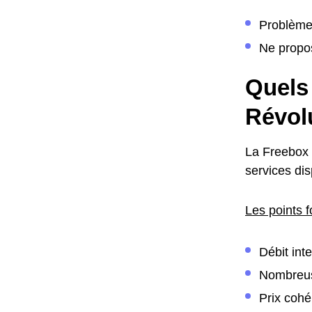
Problème
Ne propo
Quels 
Révol
La Freebox 
services dis
Les points f
Débit int
Nombreus
Prix cohé