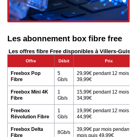
Les abonnement box fibre free
Les offres fibre Free disponibles à Villers-Guislai
Offre
Débit
Prix
Freebox Pop
5
29,99€ pendant 12 mois pu
Fibre
Gb/s
39,99€
Freebox Mini 4K
1
15,99€ pendant 12 mois pu
Fibre
Gb/s
34,99€
Freebox
1
19,99€ pendant 12 mois pu
Révolution Fibre
Gb/s
44,99€
Freebox Delta
39,99€ par mois pendant 1
8Gb/s
Fibre
mois puis 49,99€