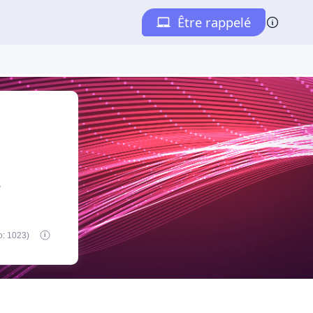
e
o: 1023)