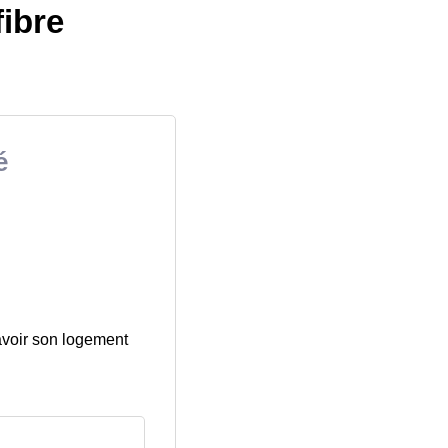
fibre
é
savoir son logement