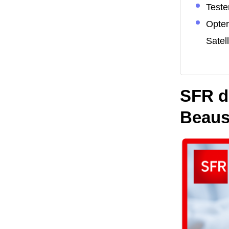
Tester
Opter
Satell
SFR dé
Beaus