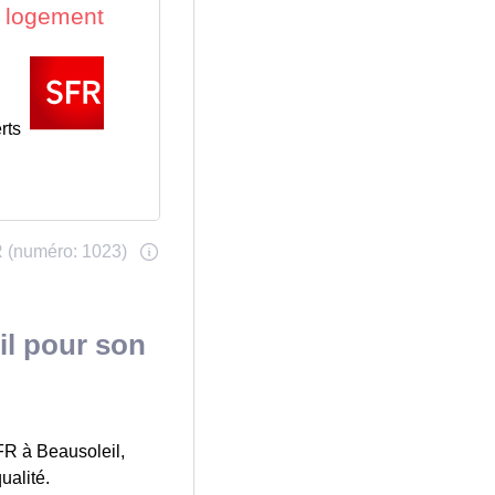
rts
il pour son
FR à Beausoleil,
ualité.