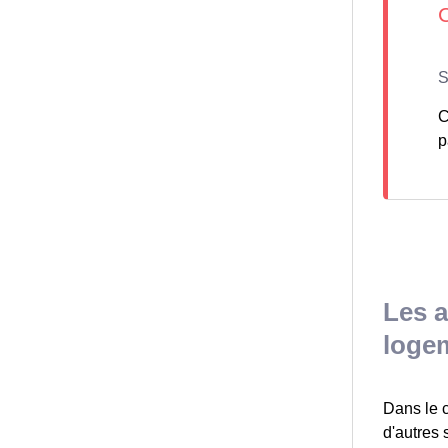
C
p
Les a
loge
Dans le c
d'autres 