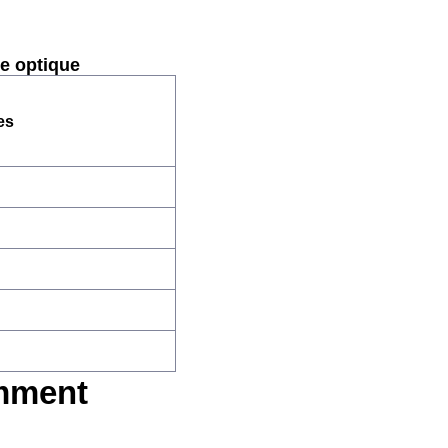
re optique
es
omment