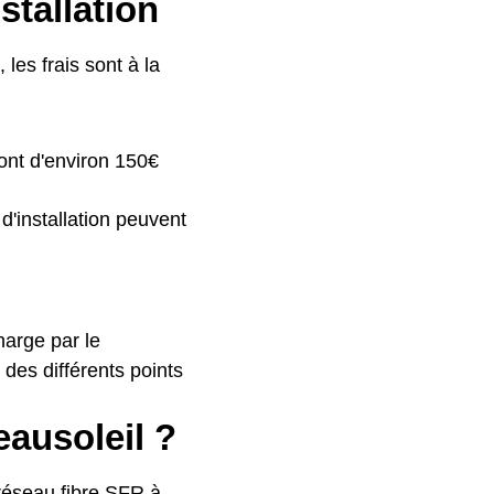
stallation
les frais sont à la
sont d'environ 150€
d'installation peuvent
harge par le
 des différents points
eausoleil ?
 réseau fibre SFR à