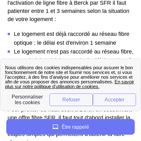
l'activation de ligne fibre à Berck par SFR il faut
patienter entre 1 et 3 semaines selon la situation
de votre logement :
Le logement est déjà raccordé au réseau fibre
optique : le délai est d'environ 1 semaine
Le logement n'est pas raccordé au réseau fibre,
un technicien doit intervenir : le délai est de 2 à
3 semaines.
Quelles sont les étapes pour
installer la fibre SFR à Berck ?
Pour profiter du haut débit à Berck en souscrivant
une offre fibre SFR, il faut tout d'abord installer la
fibre optique dans son logement. Voici quelques
Être rappelé
étapes simples qui permettent d'obtenir la fibre