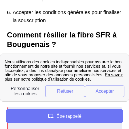
Accepter les conditions générales pour finaliser
la souscription
Comment résilier la fibre SFR à
Bouguenais ?
La demande de résiliation de son offre fibre SFR
à Bouguenais doit obligatoirement se faire par
voie postale auprès du service résiliation SFR :
SFR Service Résiliation
TSA 30103
69947 Lyon Cedex 20
Être rappelé