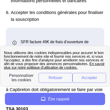
informations personnelles et bancaires
Accepter les conditions générales pour finaliser
la souscription
Comment résilier la fibre SFR à
Capbreton ?
La demande de résiliation de son offre fibre SFR
à Capbreton doit obligatoirement se faire par voie
postale auprès du service résiliation SFR :
Être rappelé
SFR Service Résiliation
TSA 30103