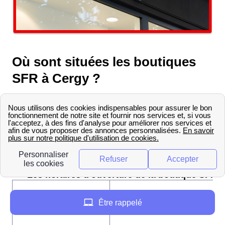
Où sont situées les boutiques
SFR à Cergy ?
La boutique SFR la plus proche de Cergy se situe
C Cial Les 3 Fontaines Niv Bas 95000 Cergy FR.
Avant de se rendre en boutique pour obtenir
différents conseils sur les offres SFR, il ne faut
pas oublier de consulter les horaires d'ouverture :
Les horaires d'ouverture de la boutique SFR :
Être rappelé
Jour
Horaires