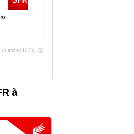
rts
FR à