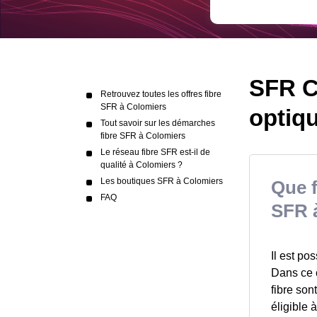
SFR Co
Retrouvez toutes les offres fibre
SFR à Colomiers
optiq
Tout savoir sur les démarches
fibre SFR à Colomiers
Le réseau fibre SFR est-il de
qualité à Colomiers ?
Les boutiques SFR à Colomiers
Que f
FAQ
SFR 
Il est po
Dans ce c
fibre son
éligible 