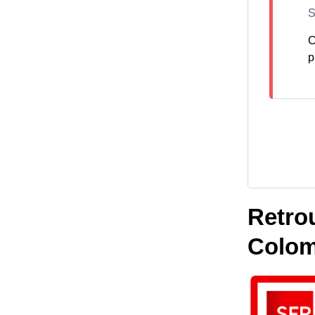
C
p
Retrou
Colom