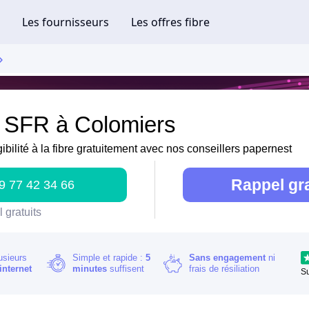
e SFR à Colomiers
gibilité à la fibre gratuitement avec nos conseillers papernest
Rappel gra
9 77 42 34 66
 gratuits
usieurs
Simple et rapide :
5
Sans engagement
ni
internet
minutes
suffisent
frais de résiliation
S