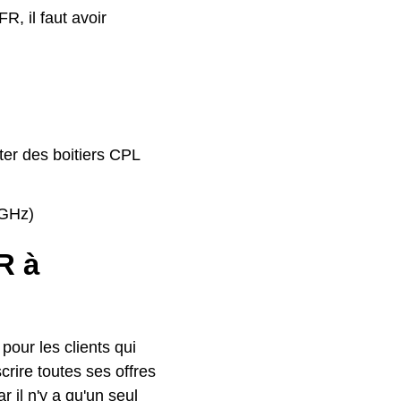
R, il faut avoir
ter des boitiers CPL
4GHz)
R à
our les clients qui
crire toutes ses offres
r il n'y a qu'un seul