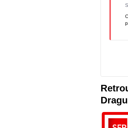
C
p
Retrou
Dragu