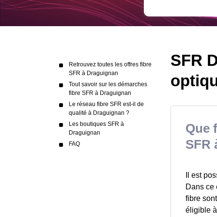
SFR Dr
Retrouvez toutes les offres fibre
SFR à Draguignan
optiq
Tout savoir sur les démarches
fibre SFR à Draguignan
Le réseau fibre SFR est-il de
qualité à Draguignan ?
Les boutiques SFR à
Que f
Draguignan
SFR 
FAQ
Il est po
Dans ce c
fibre son
éligible 