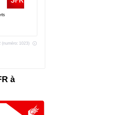
rts
FR à