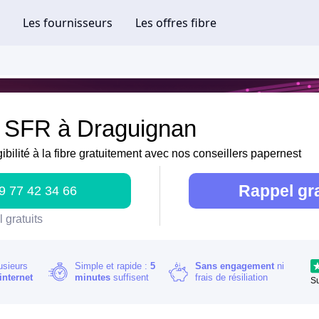
e SFR à Draguignan
gibilité à la fibre gratuitement avec nos conseillers papernest
Rappel gra
9 77 42 34 66
 gratuits
usieurs
Simple et rapide :
5
Sans engagement
ni
internet
minutes
suffisent
frais de résiliation
S