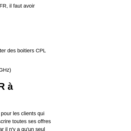
R, il faut avoir
ter des boitiers CPL
4GHz)
R à
our les clients qui
crire toutes ses offres
r il n'y a qu'un seul