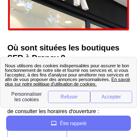
Où sont situées les boutiques
SFR à Drancy ?
La boutique SFR la plus proche de Drancy se
situe 192 avenue Charles Floquet C Cial Plein Air
Cellule28 93150 Le Blanc Mesnil FR. Avant de se
rendre en boutique pour obtenir différents
conseils sur les offres SFR, il ne faut pas oublier
de consulter les horaires d'ouverture :
Être rappelé
Les horaires d'ouverture de la boutique SFR :