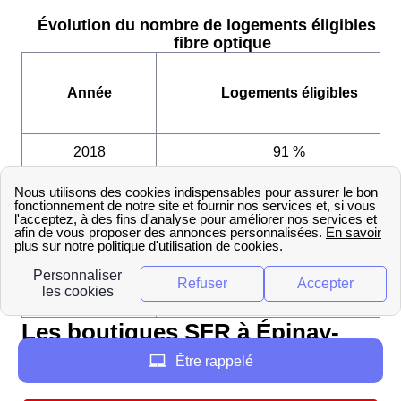
Évolution du nombre de logements éligibles à l
fibre optique
Année
Logements éligibles
2018
91 %
2019
92 %
2020
93 %
2021
95 %
2022
96 %
Les boutiques SFR à Épinay-
Sur-Seine
Être rappelé