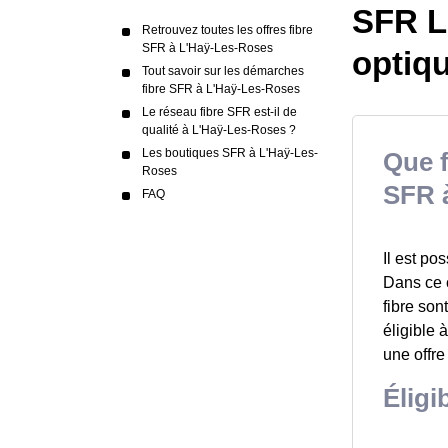
SFR L'
Retrouvez toutes les offres fibre
SFR à L'Haÿ-Les-Roses
optiq
Tout savoir sur les démarches
fibre SFR à L'Haÿ-Les-Roses
Le réseau fibre SFR est-il de
qualité à L'Haÿ-Les-Roses ?
Les boutiques SFR à L'Haÿ-Les-
Que f
Roses
SFR 
FAQ
Il est po
Dans ce c
fibre son
éligible 
une offre
Éligi