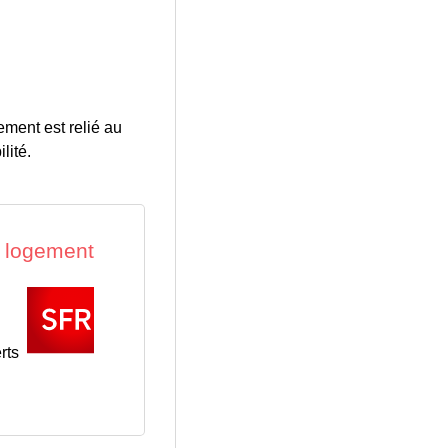
ement est relié au
lité.
rts