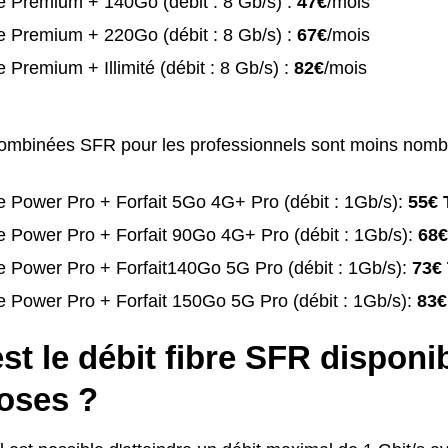
e Premium + 140Go (débit : 8 Gb/s) :
47€
/mois
e Premium + 220Go (débit : 8 Gb/s) :
67€
/mois
 Premium + Illimité (débit : 8 Gb/s) :
82€
/mois
combinées SFR pour les professionnels sont moins nomb
 Power Pro + Forfait 5Go 4G+ Pro (débit : 1Gb/s):
55€ 
 Power Pro + Forfait 90Go 4G+ Pro (débit : 1Gb/s):
68€
 Power Pro + Forfait140Go 5G Pro (débit : 1Gb/s):
73€
 Power Pro + Forfait 150Go 5G Pro (débit : 1Gb/s):
83€
st le débit fibre SFR disponi
oses ?