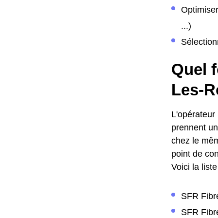
Optimiser
...)
Sélection
Quel f
Les-R
L'opérateur
prennent une
chez le même
point de con
Voici la lis
SFR Fibre
SFR Fibre