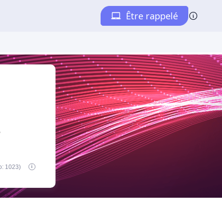
e
o: 1023)