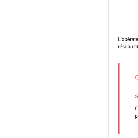
L'opérate
réseau fib
C
p