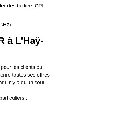
ter des boitiers CPL
4GHz)
FR à L'Haÿ-
our les clients qui
crire toutes ses offres
r il n'y a qu'un seul
articuliers :