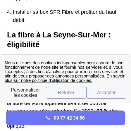
Installer sa box SFR Fibre et profiter du haut
débit
La fibre à La Seyne-Sur-Mer :
éligibilité
La fibre optique est la technologique possédant le
meilleur ratio de bande passante pour internet à
La Seyne-Sur-Mer. Cela signifie que la connexion
est bien plus rapide qu'avec un système utilisant
l'ADSL. Lors de votre déménagement ou de votre
nouvelle installation, il faut connaitre l'éligibilité à
la fibre de votre logement avant de pouvoir
souscrire une offre adaptée. En 2022,
92 %
des
09 77 42 34 66
logements Seynois étaient éligibles à la fibre
optique.