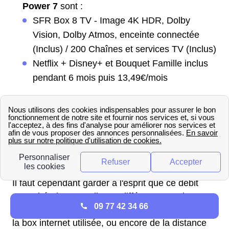
Power 7
sont :
SFR Box 8 TV - Image 4K HDR, Dolby
Vision, Dolby Atmos, enceinte connectée
(Inclus) / 200 Chaînes et services TV (Inclus)
Netflix + Disney+ et Bouquet Famille inclus
pendant 6 mois puis 13,49€/mois
Le débit théorique de la fibre
SFR à Lamballe
En théorie, il est possible d'atteindre un débit
maximal de 30 Mbit/s avec la fibre SFR à
Lamballe.
Il faut cependant garder à l'esprit que ce débit
reste théorique, car il sera différent pour chaque
09 77 42 34 66
logement. Il dépend par exemple de la version de
la box internet utilisée, ou encore de la distance