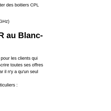
ter des boitiers CPL
4GHz)
FR au Blanc-
our les clients qui
crire toutes ses offres
r il n'y a qu'un seul
iculiers :