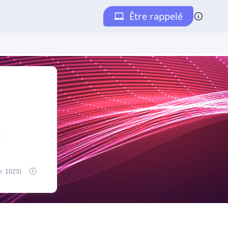
e
o: 1023)