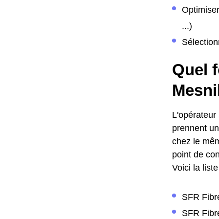
Optimiser
...)
Sélection
Quel f
Mesni
L'opérateur
prennent une
chez le même
point de con
Voici la lis
SFR Fibre
SFR Fibre