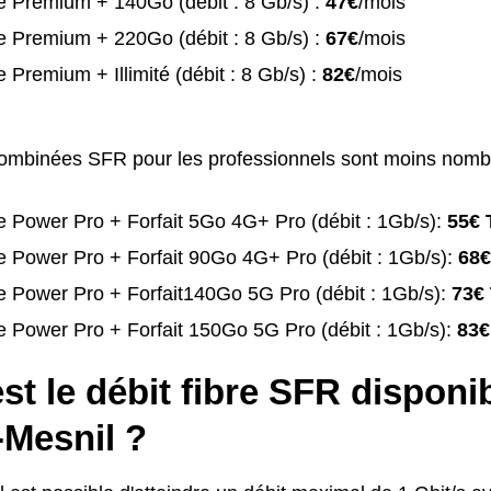
e Premium + 140Go (débit : 8 Gb/s) :
47€
/mois
e Premium + 220Go (débit : 8 Gb/s) :
67€
/mois
 Premium + Illimité (débit : 8 Gb/s) :
82€
/mois
combinées SFR pour les professionnels sont moins nomb
 Power Pro + Forfait 5Go 4G+ Pro (débit : 1Gb/s):
55€ 
 Power Pro + Forfait 90Go 4G+ Pro (débit : 1Gb/s):
68€
 Power Pro + Forfait140Go 5G Pro (débit : 1Gb/s):
73€
 Power Pro + Forfait 150Go 5G Pro (débit : 1Gb/s):
83€
st le débit fibre SFR disponi
-Mesnil ?