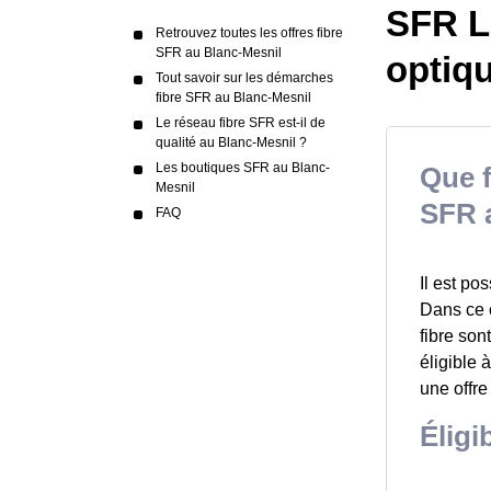
SFR Le
Retrouvez toutes les offres fibre
SFR au Blanc-Mesnil
optiq
Tout savoir sur les démarches
fibre SFR au Blanc-Mesnil
Le réseau fibre SFR est-il de
qualité au Blanc-Mesnil ?
Les boutiques SFR au Blanc-
Que f
Mesnil
SFR 
FAQ
Il est po
Dans ce c
fibre son
éligible 
une offre
Éligi