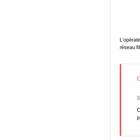
L'opérate
réseau fib
C
p