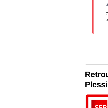
C
p
Retrou
Pless