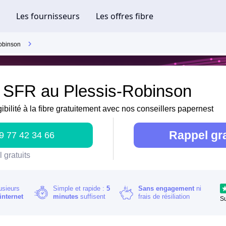
obinson
e SFR au Plessis-Robinson
gibilité à la fibre gratuitement avec nos conseillers papernest
Rappel gra
9 77 42 34 66
 gratuits
usieurs
Simple et rapide :
5
Sans engagement
ni
internet
minutes
suffisent
frais de résiliation
S