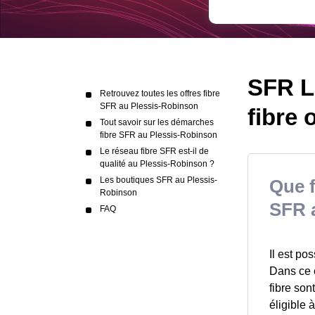
SFR Le
Retrouvez toutes les offres fibre
SFR au Plessis-Robinson
fibre 
Tout savoir sur les démarches
fibre SFR au Plessis-Robinson
Le réseau fibre SFR est-il de
qualité au Plessis-Robinson ?
Les boutiques SFR au Plessis-
Que f
Robinson
SFR 
FAQ
Il est po
Dans ce c
fibre son
éligible 