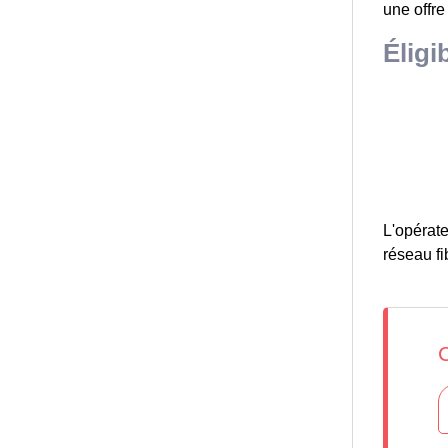
une offre
Éligi
L'opérate
réseau fib