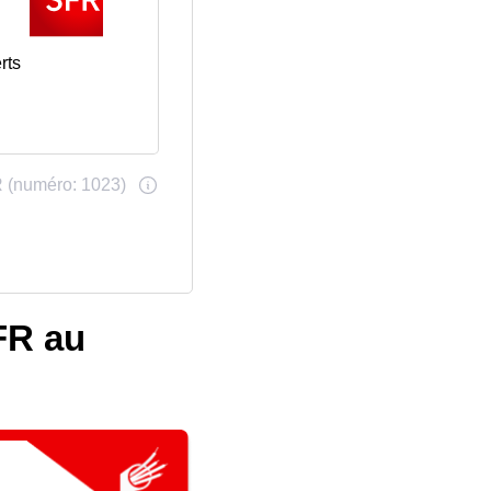
rts
SFR au