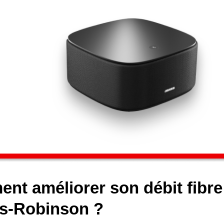
nt améliorer son débit fibr
is-Robinson ?