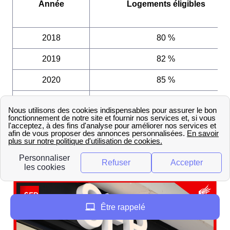
Année
Logements éligibles
2018
80 %
2019
82 %
2020
85 %
2021
87 %
2022
93 %
Les boutiques SFR à Levallois-
Perret
Être rappelé