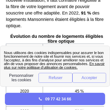
nouvelle installation, il faut connaitre l'éligibilité à
la fibre de votre logement avant de pouvoir
souscrire une offre adaptée. En 2022,
91 %
des
logements Mansonniens étaient éligibles à la fibre
optique.
Évolution du nombre de logements éligibles à l
fibre optique
Année
Logements éligibles
2018
0 %
2019
0 %
2020
45 %
09 77 42 34 66
2021
80 %