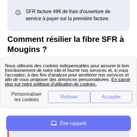
Comment résilier la fibre SFR à
Mougins ?
La demande de résiliation de son offre fibre SFR
à Mougins doit obligatoirement se faire par voie
postale auprès du service résiliation SFR :
SFR Service Résiliation
TSA 30103
69947 Lyon Cedex 20
Être rappelé