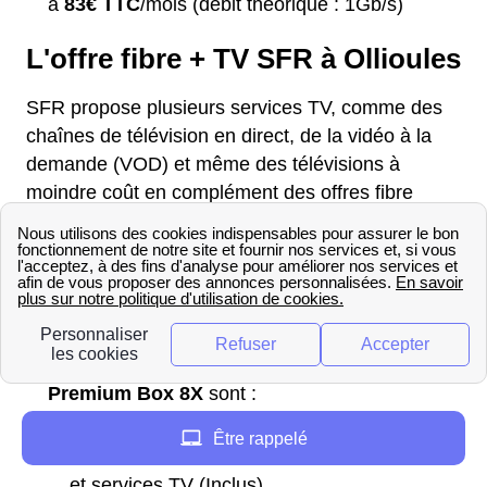
à
83€ TTC
/mois (débit théorique : 1Gb/s)
L'offre fibre + TV SFR à Ollioules
SFR propose plusieurs services TV, comme des
chaînes de télévision en direct, de la vidéo à la
demande (VOD) et même des télévisions à
moindre coût en complément des offres fibre
SFR.
Les avantages TV pour l'offre
SFR Fibre
Starter
sont : SFR Box 7 TV - Image 4K HDR
(Inclus) / 160 Chaînes et services TV (Inclus)
Les avantages TV pour l'offre
SFR Fibre
Premium Box 8X
sont :
Connect TV Android - Image 4K HDR, Dolby
Être rappelé
Vision, Dolby Atmos (Inclus) / 200 Chaînes
et services TV (Inclus)