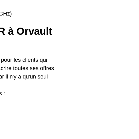
4GHz)
FR à Orvault
our les clients qui
crire toutes ses offres
r il n'y a qu'un seul
s :