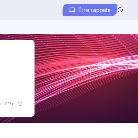
e
o: 1023)