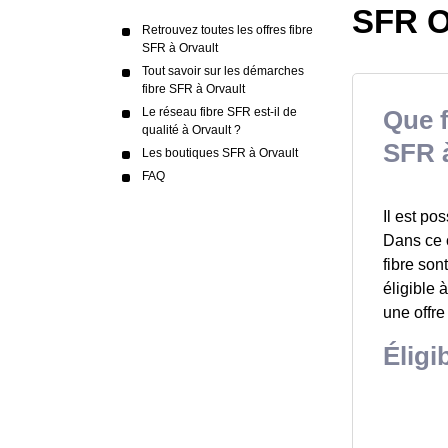
SFR Or
Retrouvez toutes les offres fibre
SFR à Orvault
Tout savoir sur les démarches
fibre SFR à Orvault
Le réseau fibre SFR est-il de
Que f
qualité à Orvault ?
SFR à
Les boutiques SFR à Orvault
FAQ
Il est po
Dans ce c
fibre son
éligible 
une offre
Éligi