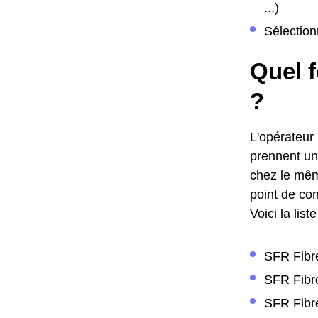
...)
Sélection
Quel f
?
L'opérateur
prennent une
chez le même
point de con
Voici la lis
SFR Fibre
SFR Fibre
SFR Fibre