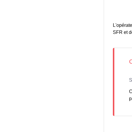
L'opérate
SFR et don
C
p