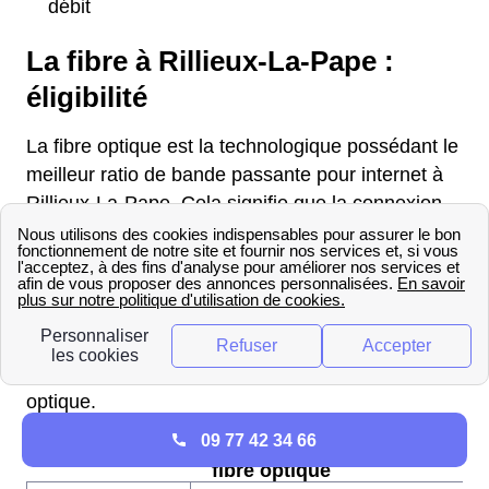
débit
La fibre à Rillieux-La-Pape :
éligibilité
La fibre optique est la technologique possédant le
meilleur ratio de bande passante pour internet à
Rillieux-La-Pape. Cela signifie que la connexion
est bien plus rapide qu'avec un système utilisant
l'ADSL. Lors de votre déménagement ou de votre
nouvelle installation, il faut connaitre l'éligibilité à
la fibre de votre logement avant de pouvoir
souscrire une offre adaptée. En 2022,
88 %
des
logements Rilliards étaient éligibles à la fibre
optique.
09 77 42 34 66
Évolution du nombre de logements éligibles à l
fibre optique