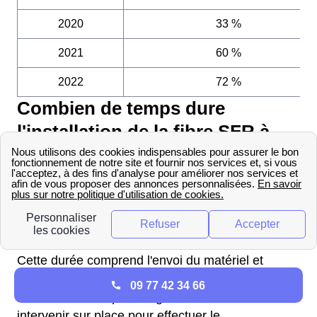
2020
33 %
2021
60 %
2022
72 %
Combien de temps dure
l'installation de la fibre SFR à
Rive-De-Gier ?
Les délais pour installer ou activer la fibre SFR à
Rive-De-Gier peuvent varier entre 1 et 3
semaines entre le moment de la souscription et
l'activation effective de l'offre fibre.
Cette durée comprend l'envoi du matériel et
l'activation de la ligne fibre par SFR. Cette durée
09 77 42 34 66
d'activation sera plus longue si un technicien doit
intervenir sur place pour effectuer le