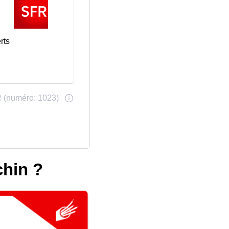
rts
chin ?