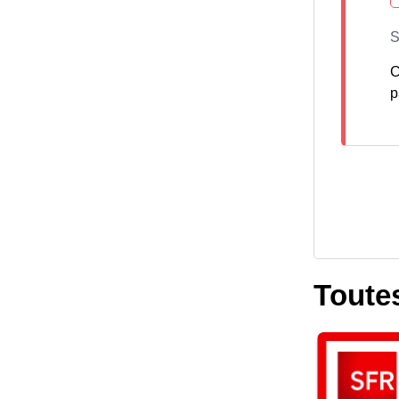
C
p
Toutes