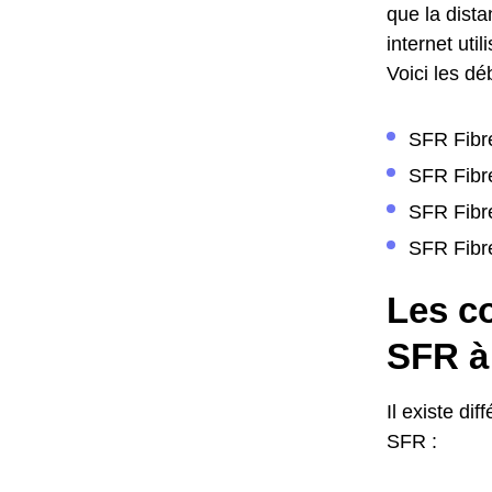
que la dista
internet util
Voici les dé
SFR Fibre
SFR Fibr
SFR Fibr
SFR Fibr
Les co
SFR à
Il existe di
SFR :