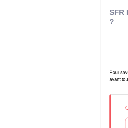
SFR R
?
Pour savo
avant tou