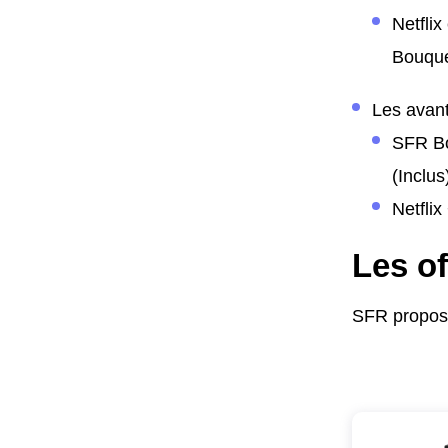
Netfli
Bouque
Les avant
SFR Bo
(Inclus
Netfli
Les of
SFR propose