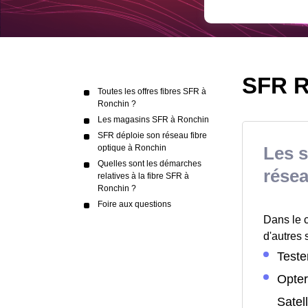
SFR Ro
Toutes les offres fibres SFR à
Ronchin ?
Les magasins SFR à Ronchin
SFR déploie son réseau fibre
optique à Ronchin
Les 
Quelles sont les démarches
résea
relatives à la fibre SFR à
Ronchin ?
Foire aux questions
Dans le 
d'autres 
Tester
Opter
Satell