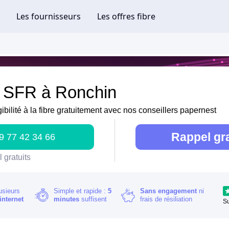
e SFR à Ronchin
gibilité à la fibre gratuitement avec nos conseillers papernest
Rappel gra
9 77 42 34 66
 gratuits
usieurs
Simple et rapide :
5
Sans engagement
ni
internet
minutes
suffisent
frais de résiliation
S