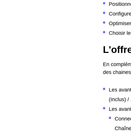
Positionn
Configur
Optimiser
Choisir l
L'offr
En compléme
des chaines
Les avant
(Inclus) 
Les avant
Connec
Chaîne