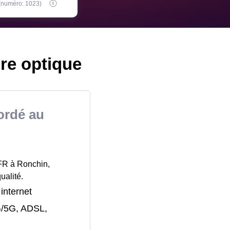
 (numéro: 1023)
bre optique
ordé au
SFR à Ronchin,
ualité.
 internet
4G/5G, ADSL,