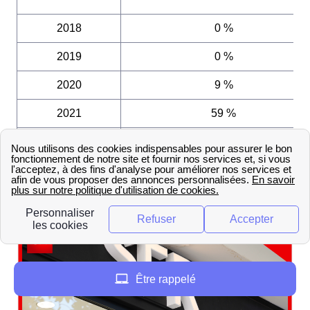
2018
0 %
2019
0 %
2020
9 %
2021
59 %
2022
84 %
Les boutiques SFR à Saint-
Dizier
Être rappelé