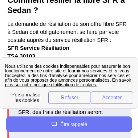
Comment résilier la fibre SFR à
Sedan ?
La demande de résiliation de son offre fibre SFR
à Sedan doit obligatoirement se faire par voie
postale auprès du service résiliation SFR :
SFR Service Résiliation
TSA 30103
69947 Lyon Cedex 20
Si l'abonné est encore engagé auprès de
SFR, des frais de résiliation seront
facturés proportionnellement à la durée
Être rappelé
restante.