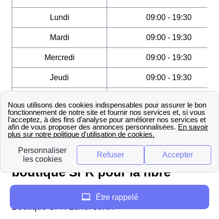
Lundi
09:00 - 19:30
Mardi
09:00 - 19:30
Mercredi
09:00 - 19:30
Jeudi
09:00 - 19:30
Vendredi
09:00 - 19:30
Samedi
09:00 - 19:30
Dimanche
Fermé
Profiter des conseils en
boutique SFR pour la fibre
Les services relatifs à la fibre optique dans la
Être rappelé
Boutique SFR Lunel sont :