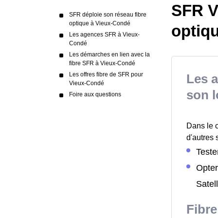
SFR Vi
SFR déploie son réseau fibre
optique à Vieux-Condé
optiq
Les agences SFR à Vieux-
Condé
Les démarches en lien avec la
fibre SFR à Vieux-Condé
Les offres fibre de SFR pour
Les a
Vieux-Condé
son 
Foire aux questions
Dans le 
d'autres 
Tester
Opter
Satell
Fibre