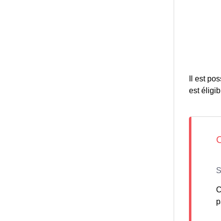
Il est po
est éligib
C
p