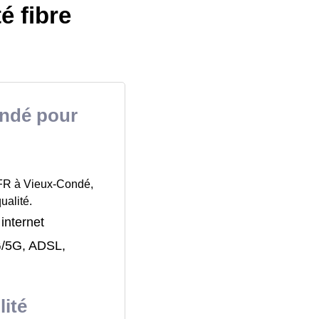
é fibre
ondé pour
SFR à Vieux-Condé,
ualité.
 internet
4G/5G, ADSL,
lité