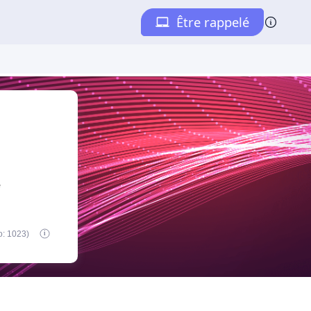
e
o: 1023)