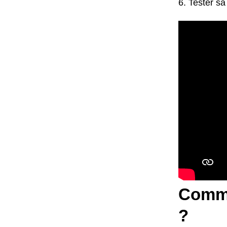
Tester sa
Comme
?