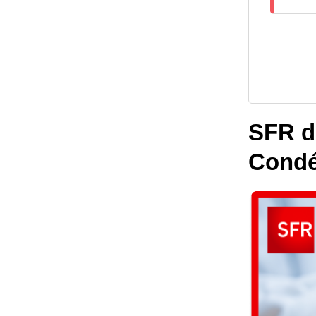
SFR dé
Cond